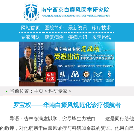
网站首页
医院简介
最新资讯
诊疗技术
专家团队
康复病例
疾病常识
来院路线
当前位置：
主页
>
科研专家
>
罗宝权——华南白癜风规范化诊疗领航者
导语：杏林春满虚以学，穷尽毕生力祛白——这是同行给他
的敬评，对他躬亲于白癜风诊疗与科研30余载的赞语。他用自己